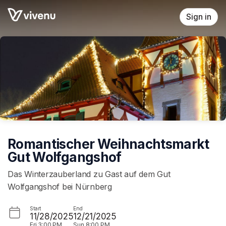
Skip header
Sign in
Romantischer Weihnachtsmarkt
Gut Wolfgangshof
Das Winterzauberland zu Gast auf dem Gut
Wolfgangshof bei Nürnberg
Start
End
11/28/2025
12/21/2025
Fri
3:00 PM
Sun
8:00 PM