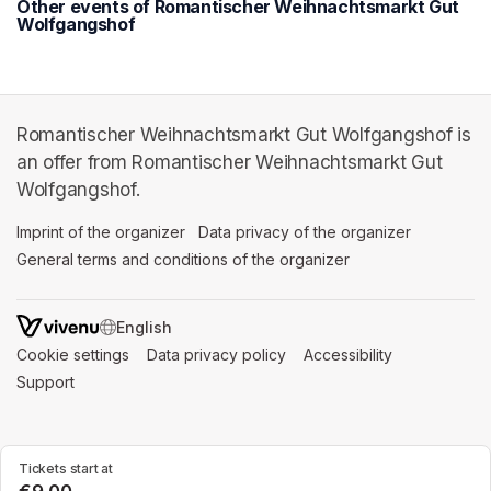
Other events of Romantischer Weihnachtsmarkt Gut
Wolfgangshof
Romantischer Weihnachtsmarkt Gut Wolfgangshof is
an offer from Romantischer Weihnachtsmarkt Gut
Wolfgangshof.
Imprint of the organizer
(opens in a new tab)
Data privacy of the organizer
(opens in 
General terms and conditions of the organizer
(opens in a new ta
SWITCH LANGUAGE
Cookie settings
(opens in a new tab)
Data privacy policy
(opens in a new tab)
Accessibility
(opens in a n
Support
(opens in a new tab)
Tickets start at